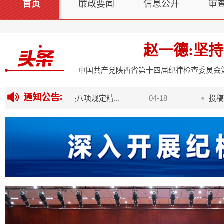
中国共产党第
首页
廉政要闻
信息公开
审
习近平在
赵一德:坚持
中国共产党陕西省第十四届纪律检查委员会
委机关深入贯彻中央八项规定精...
04-18
投稿箱