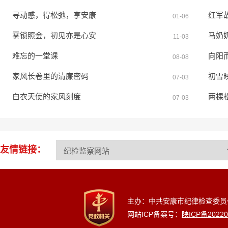
寻动感，得松弛，享安康
红军
01-06
雾锁照金，初见亦是心安
马奶
11-03
难忘的一堂课
向阳
08-08
家风长卷里的清廉密码
初雪
07-03
白衣天使的家风刻度
两棵
07-03
友情链接：
主办：中共安康市纪律检查委员
网站ICP备案号：
陕ICP备20220