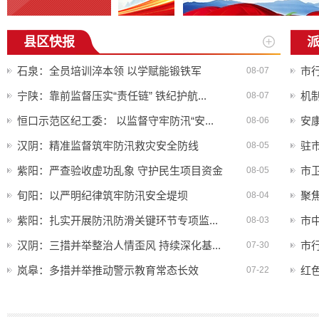
县区快报
石泉：全员培训淬本领 以学赋能锻铁军
市
08-07
宁陕：靠前监督压实“责任链” 铁纪护航...
机制
08-07
恒口示范区纪工委： 以监督守牢防汛“安...
安康
08-06
汉阴：精准监督筑牢防汛救灾安全防线
驻
08-05
紫阳：严查验收虚功乱象 守护民生项目资金
市
08-05
旬阳：以严明纪律筑牢防汛安全堤坝
聚
08-04
紫阳：扎实开展防汛防滑关键环节专项监...
市中
08-03
汉阴：三措并举整治人情歪风 持续深化基...
市
07-30
岚皋：多措并举推动警示教育常态长效
红
07-22