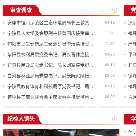
审查调查
安康市恒口示范区生态环境局局长王敦贵...
汉阴
04-12
宁陕县人大常委会原副主任黄国庆接受审...
镇坪
11-28
旬阳市卫生健康局三级调研员李瑞清接受...
严
11-06
紫阳县水利局原党委书记、局长曹仲之接...
平利
09-28
石泉县民政局党组书记、局长刘军接受纪...
石泉
08-18
白河县林业局原党委书记、局长阮家顺接...
镇
08-03
宁陕县教育体育和科技局原党委书记、局...
07-10
镇坪县工商业联合会主席张春平接受监察调查
白河
06-05
纪检人镜头
在