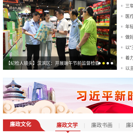
三
医
年轻
做
以“
着
【纪检人镜头】汉滨区：开展端午节前监督检查
以
廉政文化
廉政文学
|
廉政书画
|
廉