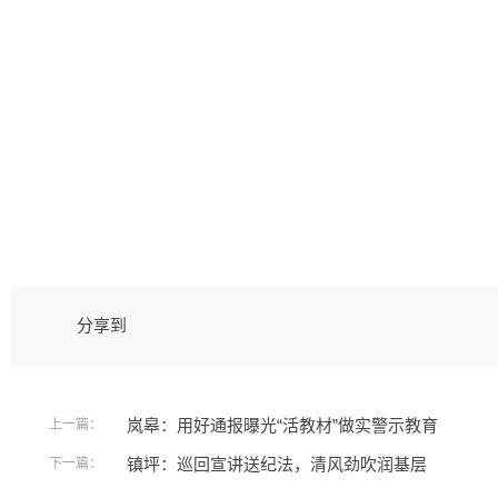
分享到
岚皋：用好通报曝光“活教材”做实警示教育
上一篇：
镇坪：巡回宣讲送纪法，清风劲吹润基层
下一篇：