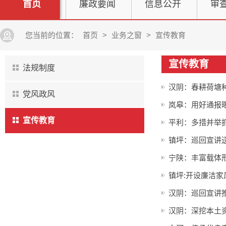
首页
廉政要闻
信息公开
审
您当前的位置：
首页
>
业务之窗
>
宣传教育
宣传教育
法规制度
汉阴：春耕荷塘
党风政风
岚皋：用好通报曝
宣传教育
平利：多措并举
镇坪：巡回宣讲
宁陕：丰富载体
镇坪:开设廉洁家
汉阴：巡回宣讲
汉阴：深挖本土