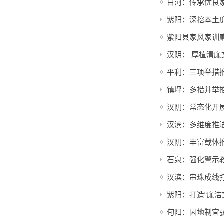
白河：传承优良
紫阳：深挖本土
紫阳县家风家训
汉阴： 厚植清廉
平利：三项举措
镇坪：多措并举
汉阴：常态化开
汉滨：多维度推
汉阴：丰富载体
石泉：强化警示
汉滨：串珠成线
紫阳：打造“廉洁
旬阳：因地制宜