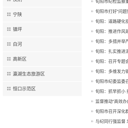
旬阳市纪检监察
旬阳市打好“问题
宁陕
旬阳：道路硬化
镇坪
旬阳：推进作风
旬阳：多措并举严
白河
旬阳：扎实推进
高新区
旬阳：召开专题
旬阳：多维发力锻
瀛湖生态旅游区
旬阳市纪委监委
恒口示范区
旬阳：抓早抓小 
监督推动“高效办
旬阳市召开深化
与纪同行强监督