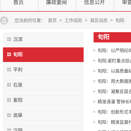
首页
廉政要闻
信息公开
审
您当前的位置：
首页
>
工作动态
>
县区动态
>
旬阳
旬阳
汉滨
旬阳：以严明纪
旬阳
旬阳:紧盯重点
平利
旬阳：以高质量纪
旬阳：用大数据擦
石泉
旬阳：凝聚反腐
紫阳
精准滴灌 警钟长
旬阳：创新形式
岚皋
旬阳：精准监督拧
汉阴