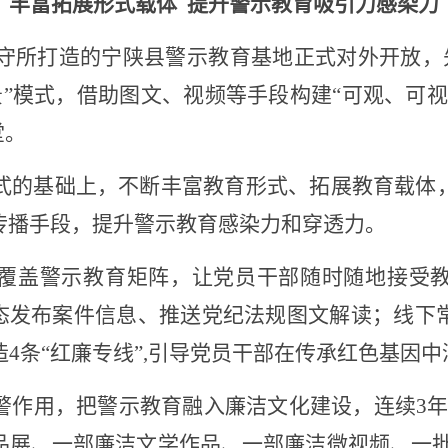
丰富拓展形式载体
提升警示教育吸引力感染力
县看守所打造的宁陕县警示教育基地正式对外开放，先
景”模式，
借助图文、视频等手段构建
“可观、可
堂。
式的基础上，不断丰富教育形式、拓展教育载体
传播手段，提升警示教育
感染力和穿透力
。
覆盖警示教育矩阵，让党员干部随时随地接受
态
发布案件信息、推送党纪法规图文解读；线下
造
4条“红廉专线”,引导党员干部在传承红色基因
警作用，把警示教育融入廉洁文化建设，
连续
3
展、一部廉洁文学作品、一部廉洁微视频、一批廉