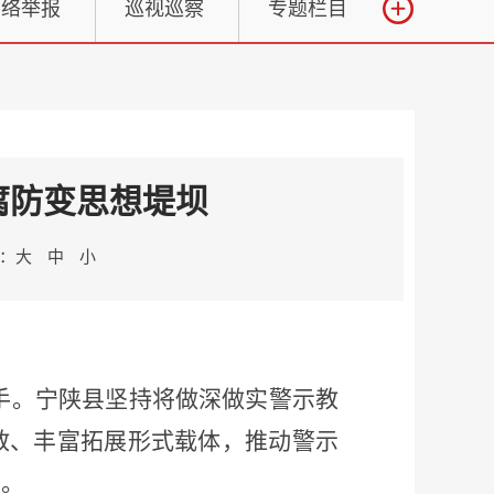
网络举报
巡视巡察
专题栏目
腐防变思想堤坝
：
大
中
小
抓手。宁陕县坚持将做深做实警示教
教、丰富拓展形式载体，推动警示
坝。