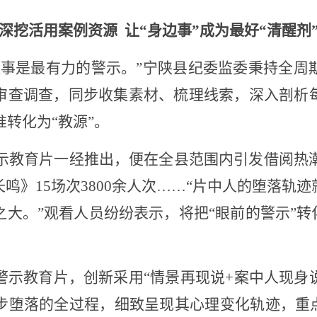
深挖活用案例资源
让
“身边事”成为最好“清醒剂
边事是最有力的警示。”宁陕县纪委监委秉持全周
审查调查，同步收集素材、梳理线索，深入剖析
准转化为“教源”。
警示教育片一经推出，便在全县范围内引发借阅热潮
鸣》15场次3800余人次……“片中人的堕落轨
大。”观看人员纷纷表示，将把“眼前的警示”转
警示教育片，创新采用
“情景再现说+案中人现身
步堕落的全过程，细致呈现其心理变化轨迹，重点